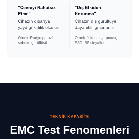
"Çevreyi Rahatsız
"Dış Etkiden
Etme"
Korunma"
Cihazın dışarıya
Cihazın dış gürültüye
yaydığı kirlilik ölçülür.
dayanıklılığı sınanır.
Örnek: Radyo paraziti,
Örnek: Yıldırım çarpması,
şebeke gürültüsü.
ESD, RF sinyalleri.
TEKNIK KAPASITE
EMC Test Fenomenleri