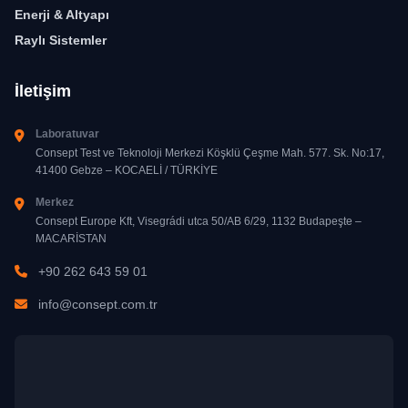
Enerji & Altyapı
Raylı Sistemler
İletişim
Laboratuvar
Consept Test ve Teknoloji Merkezi Köşklü Çeşme Mah. 577. Sk. No:17,
41400 Gebze – KOCAELİ / TÜRKİYE
Merkez
Consept Europe Kft, Visegrádi utca 50/AB 6/29, 1132 Budapeşte –
MACARİSTAN
+90 262 643 59 01
info@consept.com.tr