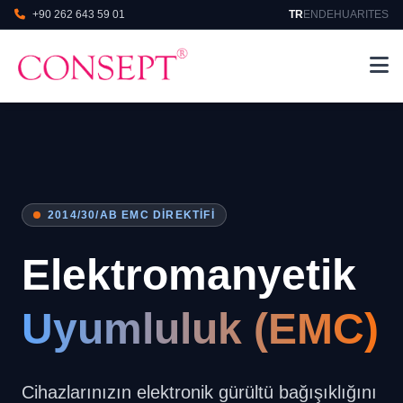
+90 262 643 59 01
TR
EN
DE
HU
AR
IT
ES
2014/30/AB EMC DIREKTIFI
Elektromanyetik
Uyumluluk (EMC)
Cihazlarınızın elektronik gürültü bağışıklığını