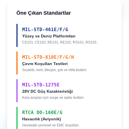
Öne Çıkan Standartlar
MIL-STD-461E/F/G
Yüzey ve Deniz Platformları
CE101, CE102, RE101, RE102, RS101, RS103...
MIL-STD-810E/F/G/H
Çevre Koşulları Testleri
Sıcaklık, nem, titreşim, şok ve irtifa testleri.
MIL-STD-1275E
28V DC Güç Karakteristiği
Kara araçları için surge ve spike testleri.
RTCA DO-160E/G
Havacılık (Aviyonik)
Havadaki çevresel ve EMC koşulları.