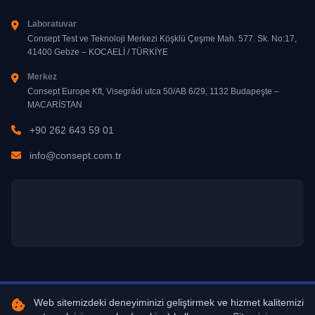
Laboratuvar
Consept Test ve Teknoloji Merkezi Köşklü Çeşme Mah. 577. Sk. No:17,
41400 Gebze – KOCAELİ / TÜRKİYE
Merkez
Consept Europe Kft, Visegrádi utca 50/AB 6/29, 1132 Budapeşte –
MACARİSTAN
+90 262 643 59 01
info@consept.com.tr
Web sitemizdeki deneyiminizi geliştirmek ve hizmet kalitemizi