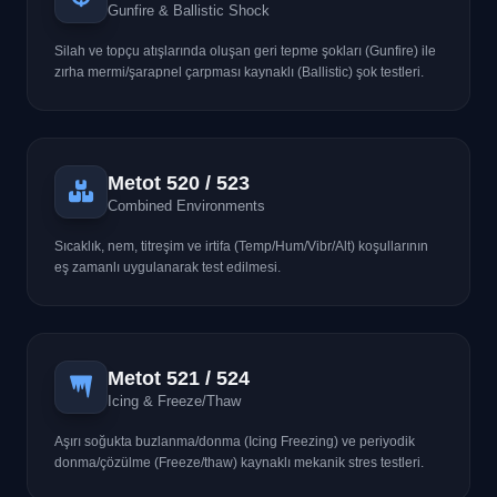
Gunfire & Ballistic Shock
Silah ve topçu atışlarında oluşan geri tepme şokları (Gunfire) ile
zırha mermi/şarapnel çarpması kaynaklı (Ballistic) şok testleri.
Metot 520 / 523
Combined Environments
Sıcaklık, nem, titreşim ve irtifa (Temp/Hum/Vibr/Alt) koşullarının
eş zamanlı uygulanarak test edilmesi.
Metot 521 / 524
Icing & Freeze/Thaw
Aşırı soğukta buzlanma/donma (Icing Freezing) ve periyodik
donma/çözülme (Freeze/thaw) kaynaklı mekanik stres testleri.