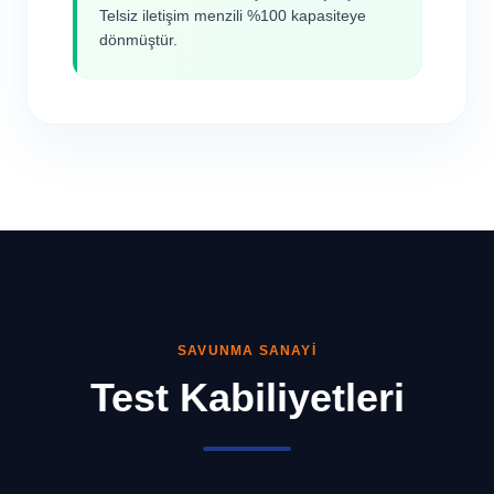
Telsiz iletişim menzili %100 kapasiteye
dönmüştür.
SAVUNMA SANAYI
Test Kabiliyetleri