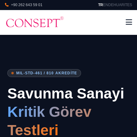
+90 262 643 59 01
TR
EN
DE
HU
AR
IT
ES
MIL-STD-461 / 810 AKREDITE
Savunma Sanayi
Kritik Görev
Testleri