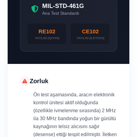
MIL-STD-461G
Ana Test Standardı
RE102
CE102
YAYILIM (IŞIYAN)
YAYILIM (İLETKEN)
Zorluk
Ön test aşamasında, aracın elektronik
kontrol ünitesi aktif olduğunda
(özellikle ivmelenme sırasında) 2 MHz
ila 30 MHz bandında yoğun bir gürültü
kaynağının telsiz alıcısını sağır
(desense) ettiği tespit edilmiştir. İletken