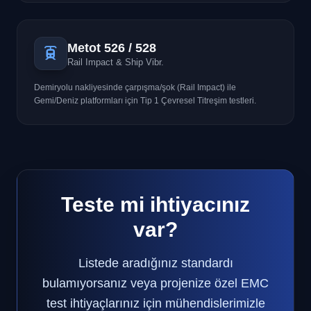
Metot 526 / 528
Rail Impact & Ship Vibr.
Demiryolu nakliyesinde çarpışma/şok (Rail Impact) ile
Gemi/Deniz platformları için Tip 1 Çevresel Titreşim testleri.
Teste mi ihtiyacınız
var?
Listede aradığınız standardı
bulamıyorsanız veya projenize özel EMC
test ihtiyaçlarınız için mühendislerimizle