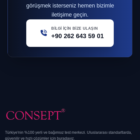
görüşmek isterseniz hemen bizimle
iletişime geçin.
BILGI İÇIN BIZE ULAŞIN
+90 262 643 59 01
Türkiye'nin %100 yerli ve bağımsız test merkezi. Uluslararası standartlarda,
güvenilir ve hızlı çözümler için buradayız.