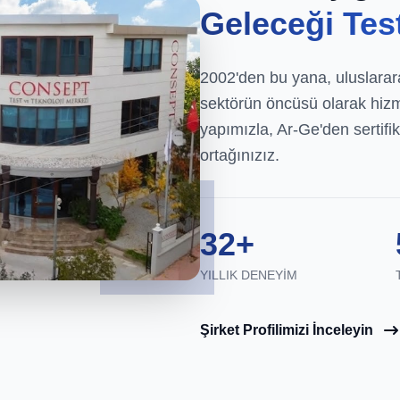
Geleceği Tes
2002'den bu yana, uluslarara
sektörün öncüsü olarak hiz
yapımızla, Ar-Ge'den sertif
ortağınızız.
32+
YILLIK DENEYIM
Şirket Profilimizi İnceleyin