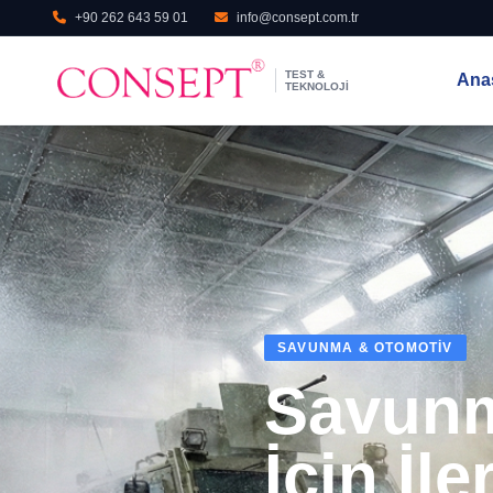
+90 262 643 59 01
info@consept.com.tr
TEST &
Ana
TEKNOLOJI
KAPSAMLI ALTYAPI
SAVUNMA & OTOMOTIV
Tüm Test Bilgileri
Savunm
Çözümleri
İçin İle
Tek Bir Tesiste!