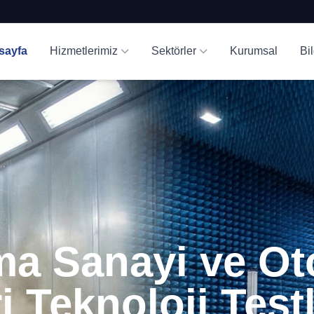
sayfa
Hizmetlerimiz
Sektörler
Kurumsal
Bi
 ve
a Sanayi ve Ot
ri Teknoloji Test