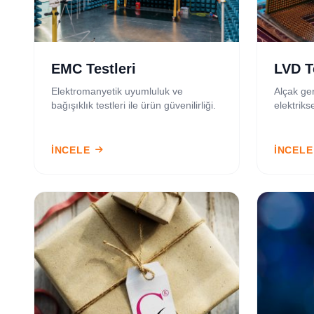
EMC Testleri
LVD T
Elektromanyetik uyumluluk ve
Alçak ger
bağışıklık testleri ile ürün güvenilirliği.
elektrikse
İNCELE
İNCELE