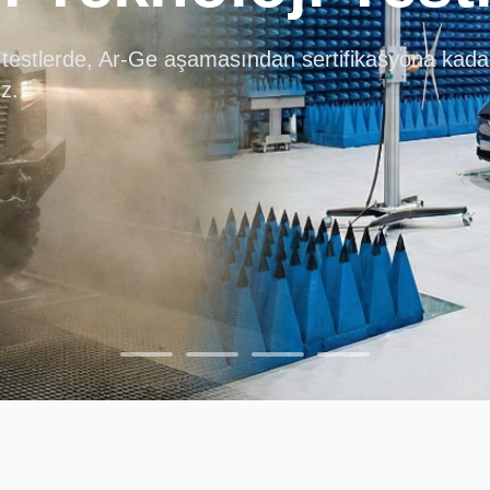
stlerinden laboratuvar
testlerde, Ar-Ge aşamasından sertifikasyona kada
çlarınız için buradayız.
z.
n