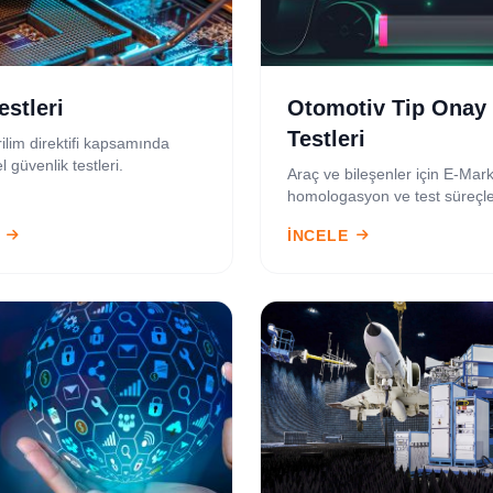
estleri
Otomotiv Tip Onay
Testleri
ilim direktifi kapsamında
l güvenlik testleri.
Araç ve bileşenler için E-Mar
homologasyon ve test süreçle
İNCELE