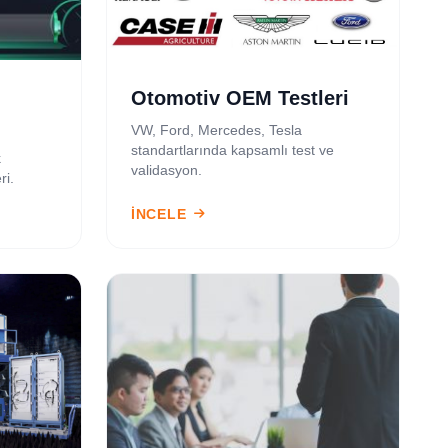
Otomotiv OEM Testleri
VW, Ford, Mercedes, Tesla
standartlarında kapsamlı test ve
k
validasyon.
ri.
İNCELE