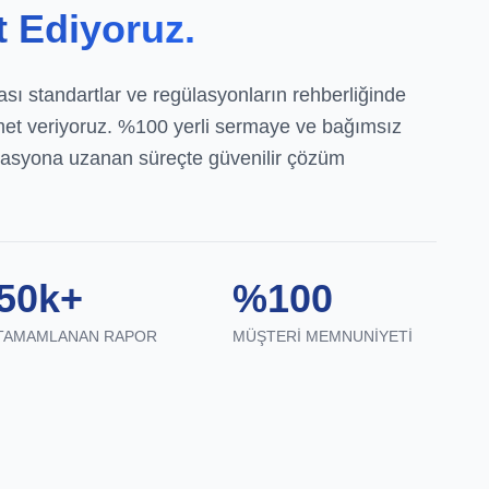
t Ediyoruz.
sı standartlar ve regülasyonların rehberliğinde
met veriyoruz. %100 yerli sermaye ve bağımsız
ikasyona uzanan süreçte güvenilir çözüm
50k+
%100
TAMAMLANAN RAPOR
MÜŞTERI MEMNUNIYETI