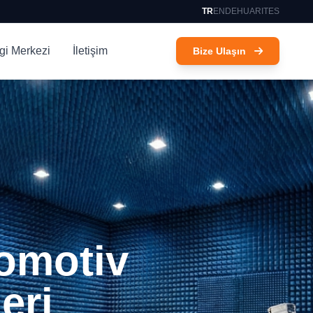
TR
EN
DE
HU
AR
IT
ES
lgi Merkezi
İletişim
Bize Ulaşın
omotiv
leri