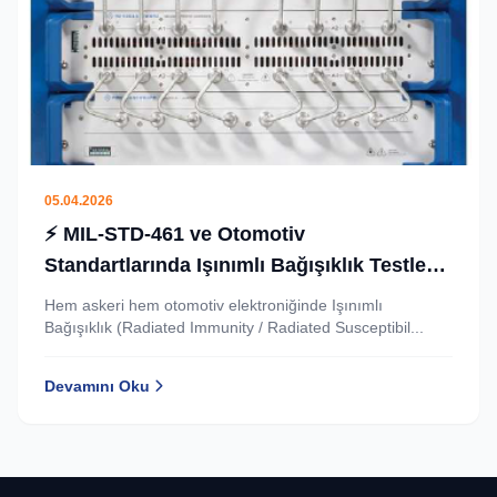
05.04.2026
⚡ MIL‑STD‑461 ve Otomotiv
Standartlarında Işınımlı Bağışıklık Testleri:
3000 W Güç Yükselteci ile Artırılmış
Hem askeri hem otomotiv elektroniğinde Işınımlı
Yüksek Alan Kapasitesi
Bağışıklık (Radiated Immunity / Radiated Susceptibil...
Devamını Oku