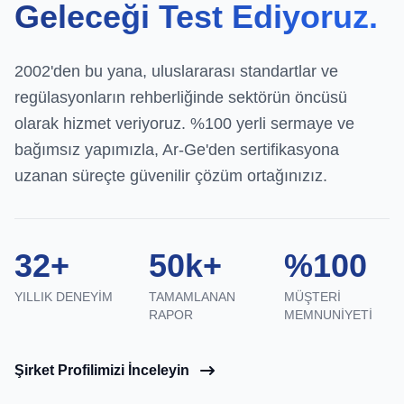
Geleceği Test Ediyoruz.
2002'den bu yana, uluslararası standartlar ve
regülasyonların rehberliğinde sektörün öncüsü
olarak hizmet veriyoruz. %100 yerli sermaye ve
bağımsız yapımızla, Ar-Ge'den sertifikasyona
uzanan süreçte güvenilir çözüm ortağınızız.
32+
50k+
%100
YILLIK DENEYIM
TAMAMLANAN
MÜŞTERI
RAPOR
MEMNUNIYETI
Şirket Profilimizi İnceleyin