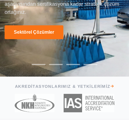
aşamasından sertifikasyona kadar stratejik çözüm
testlerinden laboratuvar kurulumu ve Ar-Ge
ortağınız.
desteğine kadar tüm ihtiyaçlarınız için
Teklif İsteyin
buradayız.
Hizmetlerimizi İnceleyin
«güçten daha fazlası»
Sektörel Çözümler
Test Yeteneklerimizi İnceleyin
AKREDITASYONLARIMIZ & YETKILERIMIZ