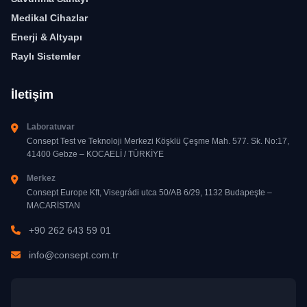
Medikal Cihazlar
Enerji & Altyapı
Raylı Sistemler
İletişim
Laboratuvar
Consept Test ve Teknoloji Merkezi Köşklü Çeşme Mah. 577. Sk. No:17,
41400 Gebze – KOCAELİ / TÜRKİYE
Merkez
Consept Europe Kft, Visegrádi utca 50/AB 6/29, 1132 Budapeşte –
MACARİSTAN
+90 262 643 59 01
info@consept.com.tr