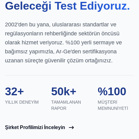
Geleceği Test Ediyoruz.
2002'den bu yana, uluslararası standartlar ve
regülasyonların rehberliğinde sektörün öncüsü
olarak hizmet veriyoruz. %100 yerli sermaye ve
bağımsız yapımızla, Ar-Ge'den sertifikasyona
uzanan süreçte güvenilir çözüm ortağınızız.
32+
50k+
%100
YILLIK DENEYIM
TAMAMLANAN
MÜŞTERI
RAPOR
MEMNUNIYETI
Şirket Profilimizi İnceleyin