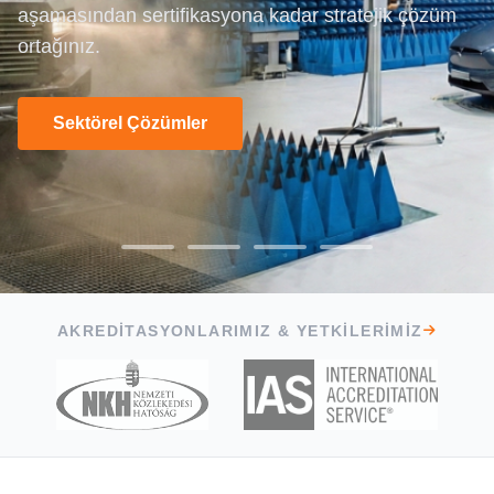
aşamasından sertifikasyona kadar stratejik çözüm
testlerinden laboratuvar kurulumu ve Ar-Ge
ortağınız.
desteğine kadar tüm ihtiyaçlarınız için
Teklif İsteyin
buradayız.
Hizmetlerimizi İnceleyin
«güçten daha fazlası»
Sektörel Çözümler
Test Yeteneklerimizi İnceleyin
AKREDITASYONLARIMIZ & YETKILERIMIZ