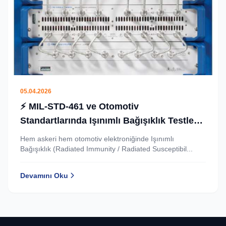
05.04.2026
⚡ MIL‑STD‑461 ve Otomotiv
Standartlarında Işınımlı Bağışıklık Testleri:
3000 W Güç Yükselteci ile Artırılmış
Hem askeri hem otomotiv elektroniğinde Işınımlı
Yüksek Alan Kapasitesi
Bağışıklık (Radiated Immunity / Radiated Susceptibil...
Devamını Oku