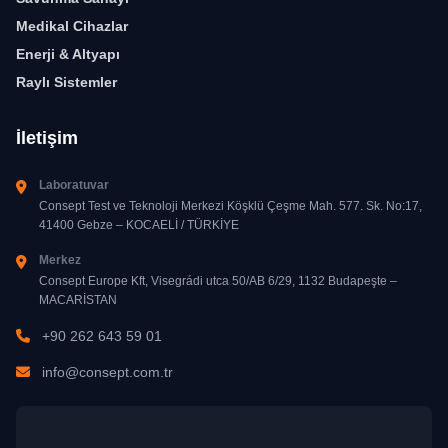
Medikal Cihazlar
Enerji & Altyapı
Raylı Sistemler
İletişim
Laboratuvar
Consept Test ve Teknoloji Merkezi Köşklü Çeşme Mah. 577. Sk. No:17,
41400 Gebze – KOCAELİ / TÜRKİYE
Merkez
Consept Europe Kft, Visegrádi utca 50/AB 6/29, 1132 Budapeşte –
MACARİSTAN
+90 262 643 59 01
info@consept.com.tr