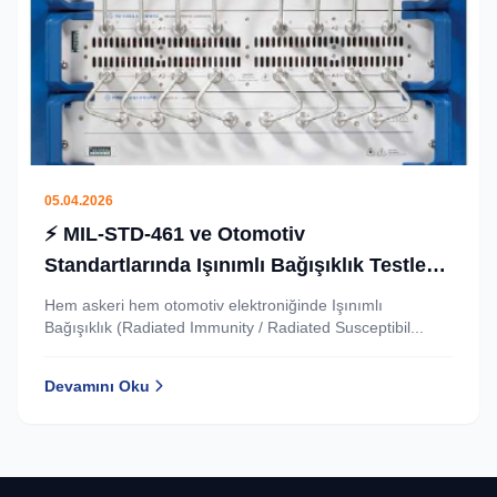
05.04.2026
⚡ MIL‑STD‑461 ve Otomotiv
Standartlarında Işınımlı Bağışıklık Testleri:
3000 W Güç Yükselteci ile Artırılmış
Hem askeri hem otomotiv elektroniğinde Işınımlı
Yüksek Alan Kapasitesi
Bağışıklık (Radiated Immunity / Radiated Susceptibil...
Devamını Oku