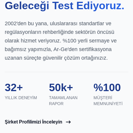
Geleceği Test Ediyoruz.
2002'den bu yana, uluslararası standartlar ve
regülasyonların rehberliğinde sektörün öncüsü
olarak hizmet veriyoruz. %100 yerli sermaye ve
bağımsız yapımızla, Ar-Ge'den sertifikasyona
uzanan süreçte güvenilir çözüm ortağınızız.
32+
50k+
%100
YILLIK DENEYIM
TAMAMLANAN
MÜŞTERI
RAPOR
MEMNUNIYETI
Şirket Profilimizi İnceleyin