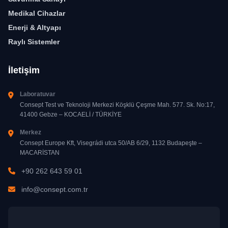
Medikal Cihazlar
Enerji & Altyapı
Raylı Sistemler
İletişim
Laboratuvar
Consept Test ve Teknoloji Merkezi Köşklü Çeşme Mah. 577. Sk. No:17,
41400 Gebze – KOCAELİ / TÜRKİYE
Merkez
Consept Europe Kft, Visegrádi utca 50/AB 6/29, 1132 Budapeşte –
MACARİSTAN
+90 262 643 59 01
info@consept.com.tr