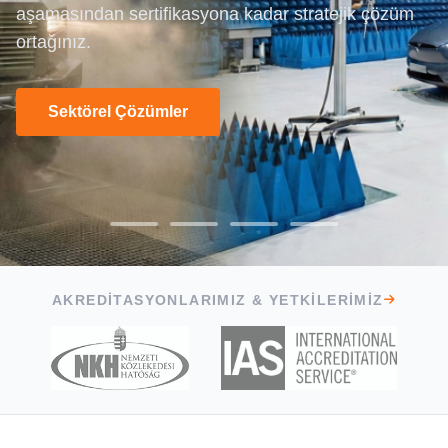
aşamasından sertifikasyona kadar stratejik çözüm
testlerinden laboratuvar kurulumu ve Ar-Ge
ortağınız.
desteğine kadar tüm ihtiyaçlarınız için
Teklif İsteyin
buradayız.
Hizmetlerimizi İnceleyin
«güçten daha fazlası»
Sektörel Çözümler
Test Yeteneklerimizi İnceleyin
AKREDITASYONLARIMIZ & YETKILERIMIZ